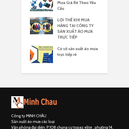
logo rẻ
Mưa Giá Rẻ Theo Yêu
r
Cầu
áo mưa yêu cầu
LỢI THẾ KHI MUA
X
HÀNG TẠI CÔNG TY
m
SẢN XUẤT ÁO MƯA
3
TRỰC TIẾP
a nhựa Rạng
Á
in logo
Cơ sở sản xuất áo mưa
đ
trực tiếp rẻ
Công ty MINH CHÂU
Sản xuất áo mưa các loại
Văn phòng đại diện: P.108 chung cư topaz elite , phường 14,