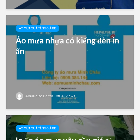
ÁO MƯA QUÀ TẶNG GIÁ RẺ
Áo mưa nhựa có kiếng đèn in
ấn
AoMuaRe Editor
41 views
ÁO MƯA QUÀ TẶNG GIÁ RẺ