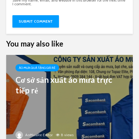
Save my name, email, and website in this browser for the next time
I comment.
You may also like
ÁO MƯA QUÀ TẶNG GIÁ RẺ
Cơ sở sản xuất áo mưa trực
tiếp rẻ
AoMuaRe Editor
8 views