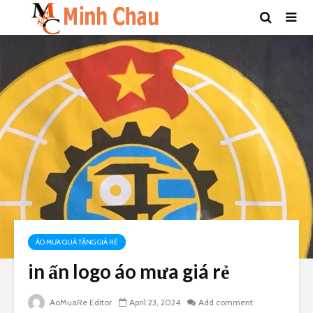
ÁO MƯA QUÀ TẶNG GIÁ RẺ
in ấn logo áo mưa giá rẻ
AoMuaRe Editor
April 23, 2024
Add comment