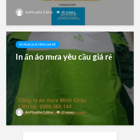
AoMuaRe Editor
41 views
ÁO MƯA QUÀ TẶNG GIÁ RẺ
In ấn áo mưa yêu cầu giá rẻ
AoMuaRe Editor
21 views