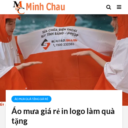
ÁO MƯA QUÀ TẶNG GIÁ RẺ
Áo mưa giá rẻ in logo làm quà
tặng