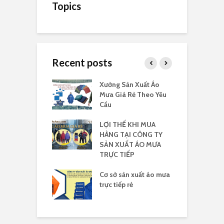
Topics
Recent posts
a cánh dơi 140
Xưởng Sản Xuất Áo
I
logo rẻ
Mưa Giá Rẻ Theo Yêu
r
Cầu
áo mưa yêu cầu
LỢI THẾ KHI MUA
X
HÀNG TẠI CÔNG TY
m
SẢN XUẤT ÁO MƯA
3
TRỰC TIẾP
a nhựa Rạng
Á
in logo
Cơ sở sản xuất áo mưa
đ
trực tiếp rẻ