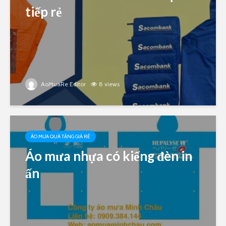
tiếp rẻ
AoMuaRe Editor
8 views
ÁO MƯA QUÀ TẶNG GIÁ RẺ
Áo mưa nhựa có kiếng đèn in
ấn