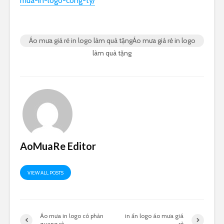
mua-in-logo-cong-ty/
Áo mưa giá rẻ in logo làm quà tặngÁo mưa giá rẻ in logo
làm quà tặng
AoMuaRe Editor
VIEW ALL POSTS
Áo mưa in logo có phản
in ấn logo áo mưa giá
quang rẻ
rẻ