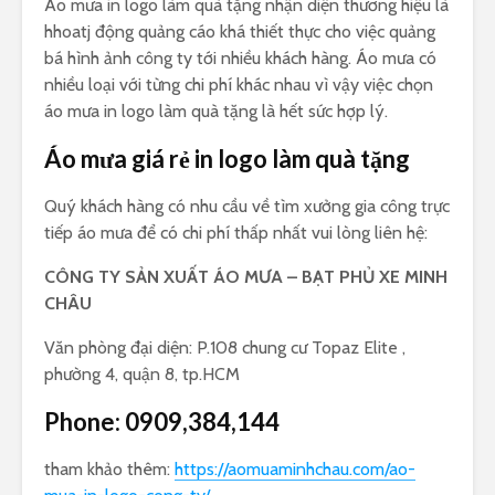
Áo mưa in logo làm quà tặng nhận diện thương hiệu là
hhoatj động quảng cáo khá thiết thực cho việc quảng
bá hình ảnh công ty tới nhiều khách hàng. Áo mưa có
nhiều loại với từng chi phí khác nhau vì vậy việc chọn
áo mưa in logo làm quà tặng là hết sức hợp lý.
Áo mưa giá rẻ in logo làm quà tặng
Quý khách hàng có nhu cầu về tìm xưởng gia công trực
tiếp áo mưa để có chi phí thấp nhất vui lòng liên hệ:
CÔNG TY SẢN XUẤT ÁO MƯA – BẠT PHỦ XE MINH
CHÂU
Văn phòng đại diện: P.108 chung cư Topaz Elite ,
phường 4, quận 8, tp.HCM
Phone:
0909,384,144
tham khảo thêm:
https://aomuaminhchau.com/ao-