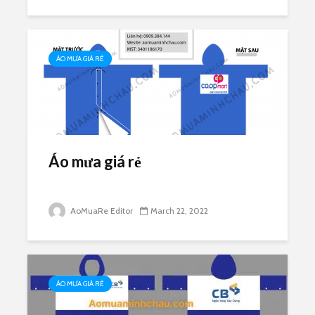
ÁO MƯA GIÁ RẺ
Áo mưa giá rẻ
AoMuaRe Editor
March 22, 2022
ÁO MƯA GIÁ RẺ