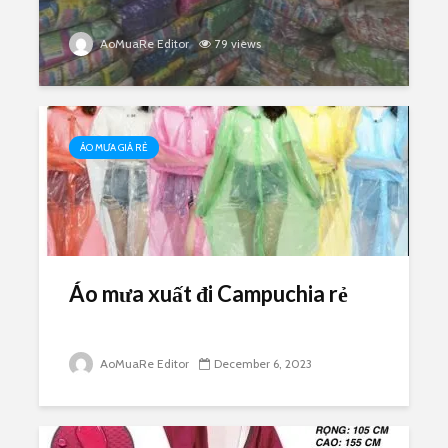
AoMuaRe Editor
79 views
ÁO MƯA GIÁ RẺ
Áo mưa xuất đi Campuchia rẻ
AoMuaRe Editor
December 6, 2023