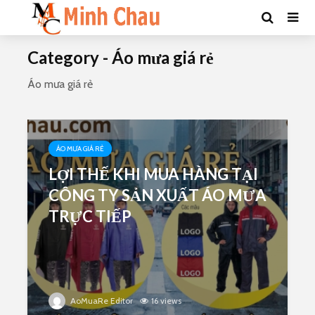
Category - Áo mưa giá rẻ
Áo mưa giá rẻ
ÁO MƯA GIÁ RẺ
LỢI THẾ KHI MUA HÀNG TẠI
CÔNG TY SẢN XUẤT ÁO MƯA
TRỰC TIẾP
AoMuaRe Editor
16 views