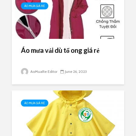
ÁO MƯA GIÁ RẺ
Áo mưa vải dù tổ ong giá rẻ
AoMuaRe Editor
June 26, 2023
ÁO MƯA GIÁ RẺ