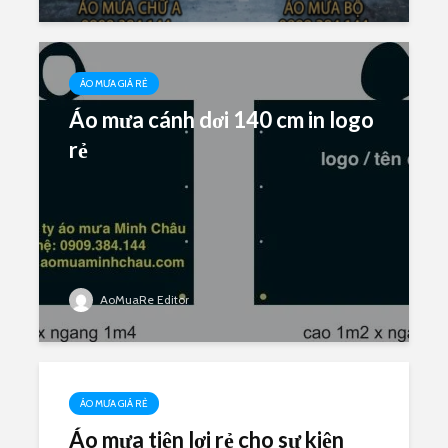
ÁO MƯA GIÁ RẺ
Áo mưa cánh dơi 140 cm in logo
rẻ
AoMuaRe Editor
ÁO MƯA GIÁ RẺ
Áo mưa tiện lợi rẻ cho sự kiện