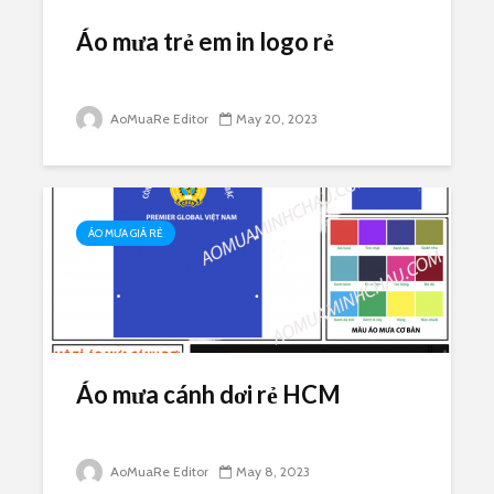
Áo mưa trẻ em in logo rẻ
AoMuaRe Editor
May 20, 2023
ÁO MƯA GIÁ RẺ
Áo mưa cánh dơi rẻ HCM
AoMuaRe Editor
May 8, 2023