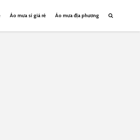
ẻ
Áo mưa sỉ giá rẻ
Áo mưa địa phương