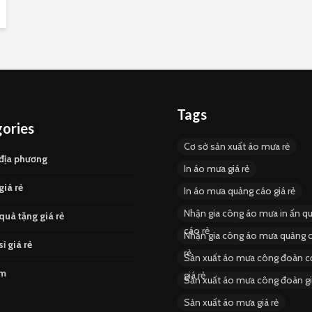
Tags
ories
Cơ sở sản xuất áo mưa rẻ
địa phương
In áo mưa giá rẻ
iá rẻ
In áo mưa quảng cáo giá rẻ
Nhận gia công áo mưa in ấn q
uà tặng giá rẻ
cáo rẻ
Nhận gia công áo mưa quảng c
ỉ giá rẻ
rẻ
Sản xuất áo mưa công đoàn c
ẩm
giá rẻ
Sản xuất áo mưa công đoàn gi
Sản xuất áo mưa giá rẻ