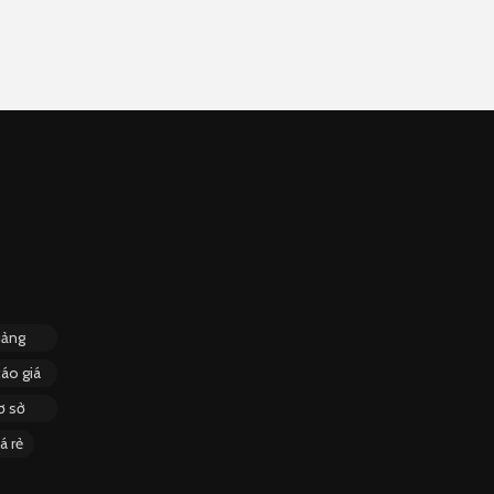
uảng
áo giá
ơ sở
á rẻ