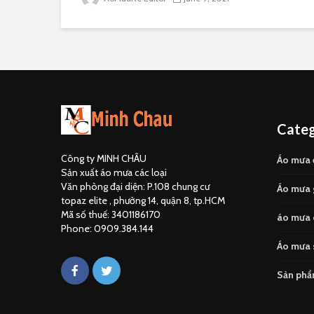
Categ
Công ty MINH CHÂU
Áo mưa 
Sản xuất áo mưa các loại
Văn phòng đại diện: P.108 chung cư
Áo mưa g
topaz elite , phường 14, quận 8, tp.HCM
Mã số thuế: 3401186170
áo mưa q
Phone: 0909.384.144
Áo mưa s
Sản ph