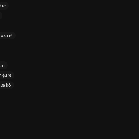
 rẻ
đoàn rẻ
hcm
iệu rẻ
ưa bộ