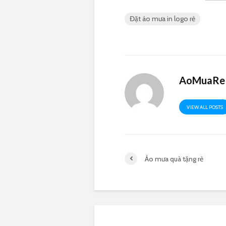
Đặt áo mưa in logo rẻ
AoMuaRe 
VIEW ALL POSTS
Áo mưa quà tặng rẻ