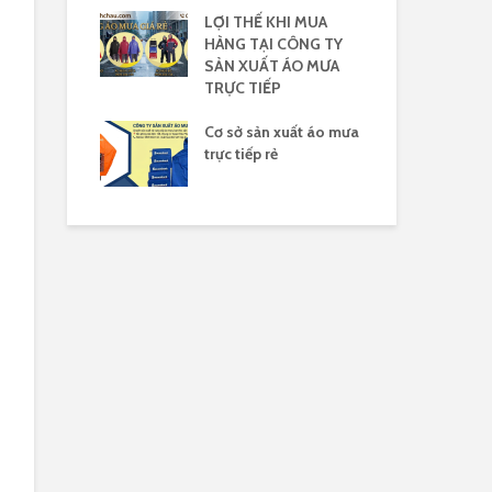
 mưa yêu cầu
LỢI THẾ KHI MUA
Xưở
HÀNG TẠI CÔNG TY
mưa
SẢN XUẤT ÁO MƯA
30/
TRỰC TIẾP
nhựa Rạng
Áo 
 logo
Cơ sở sản xuất áo mưa
đèn
trực tiếp rẻ