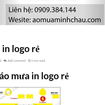
in logo rẻ
22
Add comment
2 min read
áo mưa in logo rẻ
In áo mưa công đoàn
Áo mưa 
rẻ
cm in lo