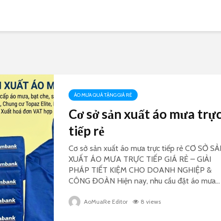
ÁO MƯA QUÀ TẶNG GIÁ RẺ
Cơ sở sản xuất áo mưa trự
tiếp rẻ
Cơ sở sản xuất áo mưa trực tiếp rẻ CƠ SỞ S
XUẤT ÁO MƯA TRỰC TIẾP GIÁ RẺ – GIẢI
PHÁP TIẾT KIỆM CHO DOANH NGHIỆP &
CÔNG ĐOÀN Hiện nay, nhu cầu đặt áo mưa...
AoMuaRe Editor
8 views