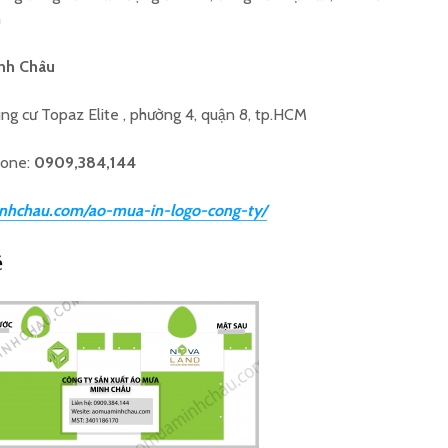
h
inh Châu
ung cư Topaz Elite , phường 4, quận 8, tp.HCM
hone:
0909,384,144
nhchau.com/ao-mua-in-logo-cong-ty/
ẻ