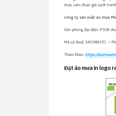
mưa, cam đoan giá cạnh tran
công ty sản xuất áo mưa M
Văn phòng đại diện: P.108 ch
Mã số thuế: 3401186170 – P
Tham khảo:
https://aomuami
Đặt áo mưa in logo r