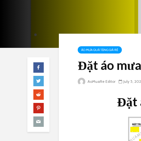
ÁO MƯA QUÀ TẶNG GIÁ RẺ
Đặt áo mưa 
AoMuaRe Editor
July 5, 20
Đặt 