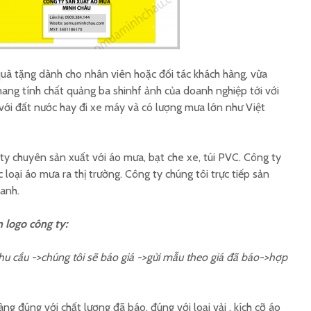
Xưởng sản xuất áo
In ấn áo
mưa tặng công nhân
giá rẻ
30/4 giá rẻ
Áo mưa nhựa có kiếng
Áo mưa 
uà tặng dành cho nhân viên hoặc đối tác khách hàng, vừa
đèn in ấn
Đông in
ang tính chất quảng ba shinhf ảnh của doanh nghiệp tới với
 với đất nước hay đi xe máy và có lượng mưa lớn như Việt
 chuyên sản xuất với áo mưa, bạt che xe, túi PVC. Công ty
loại áo mưa ra thị trường. Công ty chúng tôi trực tiếp sản
ranh.
 logo công ty:
hu cầu ->chúng tôi sẽ báo giá ->gửi mẫu theo giá đã báo->hợp
ng đúng với chất lượng đã báo, đúng với loại vải , kích cỡ áo