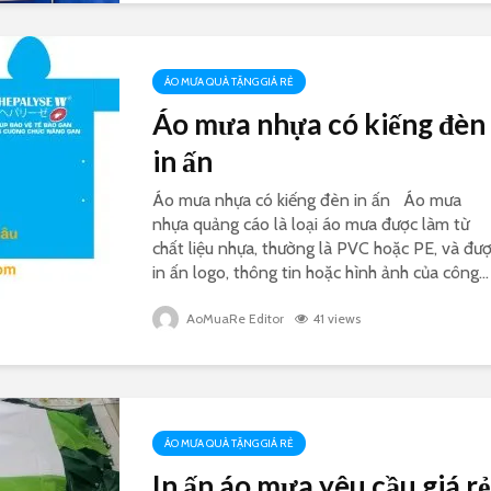
ÁO MƯA QUÀ TẶNG GIÁ RẺ
Áo mưa nhựa có kiếng đèn
in ấn
Áo mưa nhựa có kiếng đèn in ấn Áo mưa
nhựa quảng cáo là loại áo mưa được làm từ
chất liệu nhựa, thường là PVC hoặc PE, và đư
in ấn logo, thông tin hoặc hình ảnh của công...
AoMuaRe Editor
41 views
ÁO MƯA QUÀ TẶNG GIÁ RẺ
In ấn áo mưa yêu cầu giá rẻ