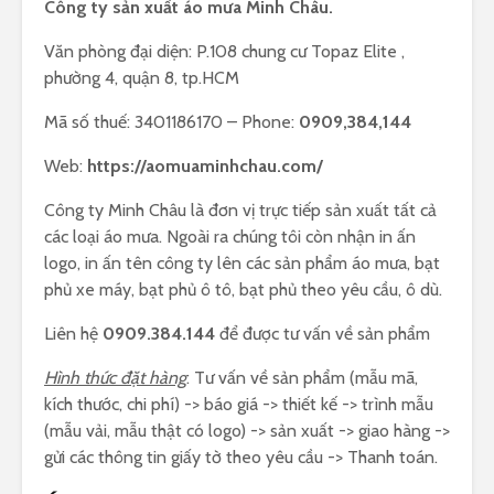
Công ty sản xuất áo mưa Minh Châu.
Văn phòng đại diện: P.108 chung cư Topaz Elite ,
phường 4, quận 8, tp.HCM
Mã số thuế: 3401186170 – Phone:
0909,384,144
Web:
https://aomuaminhchau.com/
Công ty Minh Châu là đơn vị trực tiếp sản xuất tất cả
các loại áo mưa. Ngoài ra chúng tôi còn nhận in ấn
logo, in ấn tên công ty lên các sản phẩm áo mưa, bạt
phủ xe máy, bạt phủ ô tô, bạt phủ theo yêu cầu, ô dù.
Liên hệ
0909.384.144
để được tư vấn về sản phẩm
Hình thức đặt hàng
: Tư vấn về sản phẩm (mẫu mã,
kích thước, chi phí) -> báo giá -> thiết kế -> trình mẫu
(mẫu vải, mẫu thật có logo) -> sản xuất -> giao hàng ->
gửi các thông tin giấy tờ theo yêu cầu -> Thanh toán.