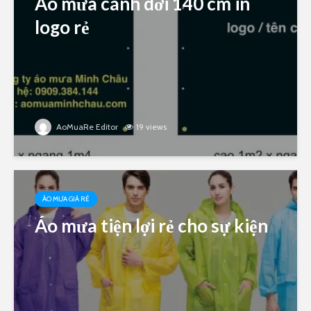
Áo mưa cánh dơi 140 cm in
logo rẻ
AoMuaRe Editor
19 views
ÁO MƯA GIÁ RẺ
Áo mưa tiện lợi rẻ cho sự kiện