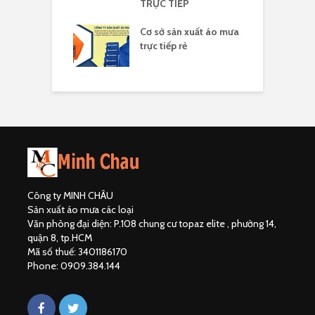
TRỰC TIẾP
a nhựa Rạng
Á
in logo
Cơ sở sản xuất áo mưa
đ
trực tiếp rẻ
Công ty MINH CHÂU
Sản xuất áo mưa các loại
Văn phòng đại diện: P.108 chung cư topaz elite , phường 14,
quận 8, tp.HCM
Mã số thuế: 3401186170
Phone: 0909.384.144