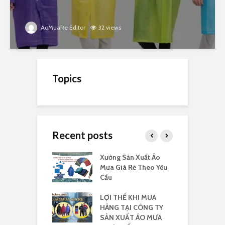
AoMuaRe Editor
32 views
Topics
Recent posts
a cánh dơi 140
Xưởng Sản Xuất Áo
I
logo rẻ
Mưa Giá Rẻ Theo Yêu
r
Cầu
áo mưa yêu cầu
LỢI THẾ KHI MUA
X
HÀNG TẠI CÔNG TY
m
SẢN XUẤT ÁO MƯA
3