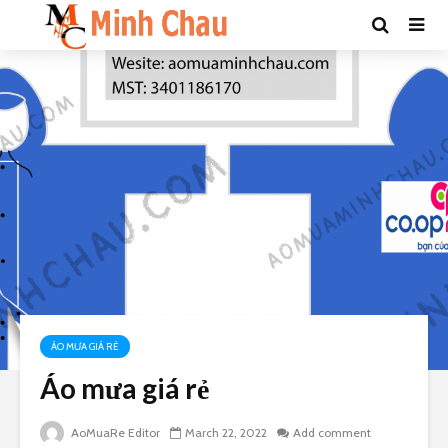
ÁO MƯA GIÁ RẺ
Áo mưa giá rẻ
AoMuaRe Editor
March 22, 2022
Add comment