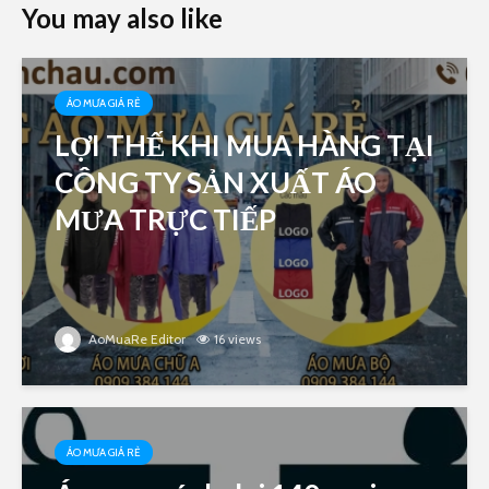
You may also like
ÁO MƯA GIÁ RẺ
LỢI THẾ KHI MUA HÀNG TẠI
CÔNG TY SẢN XUẤT ÁO
MƯA TRỰC TIẾP
AoMuaRe Editor
16 views
ÁO MƯA GIÁ RẺ