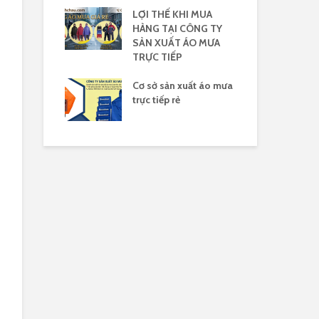
 mưa yêu cầu
LỢI THẾ KHI MUA
Xưở
HÀNG TẠI CÔNG TY
mưa
SẢN XUẤT ÁO MƯA
30/
TRỰC TIẾP
nhựa Rạng
Áo 
 logo
Cơ sở sản xuất áo mưa
đèn
trực tiếp rẻ