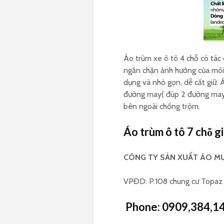
Áo trùm xe ô tô 4 chỗ có tác
ngăn chặn ảnh hưởng của môi 
dụng và nhỏ gọn, dễ cất giữ. 
đường may( đúp 2 đường may 
bên ngoài chống trộm.
Áo trùm ô tô 7 chỗ gi
CÔNG TY SẢN XUẤT ÁO MƯ
VPĐD: P.108 chung cư Topaz E
Phone:
0909,384,1