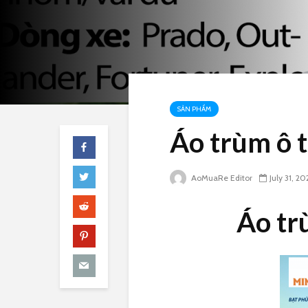
SẢN PHẨM
Áo trùm ô t
AoMuaRe Editor
July 31, 20
Áo trù