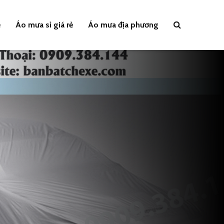
ẻ
Áo mưa sỉ giá rẻ
Áo mưa địa phương