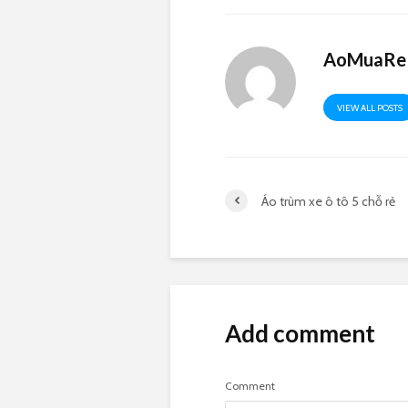
AoMuaRe 
VIEW ALL POSTS
Áo trùm xe ô tô 5 chỗ rẻ
Add comment
Comment