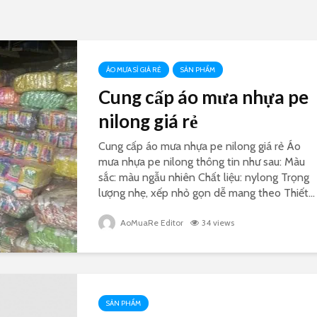
ÁO MƯA SỈ GIÁ RẺ
SẢN PHẨM
Cung cấp áo mưa nhựa pe
nilong giá rẻ
Cung cấp áo mưa nhựa pe nilong giá rẻ Áo
mưa nhựa pe nilong thông tin như sau: Màu
sắc: màu ngẫu nhiên Chất liệu: nylong Trọng
lượng nhẹ, xếp nhỏ gọn dễ mang theo Thiết...
AoMuaRe Editor
34 views
SẢN PHẨM