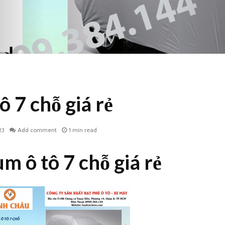
ô 7 chỗ giá rẻ
23
Add comment
1 min read
m ô tô 7 chỗ giá rẻ
In áo mưa công đoàn
Áo mưa 
rẻ
cm in lo