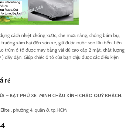
Xưởng sản xuất áo
In ấn áo
mưa tặng công nhân
giá rẻ
30/4 giá rẻ
Áo mưa nhựa có kiếng
Áo mưa 
 dụng cách nhiệt chống xước, che mưa nắng, chống bám bụi,
đèn in ấn
Đông in
trường xâm hại đến sơn xe, giữ được nước sơn lâu bền, tiện
Áo trùm ô tô được may bằng vải dù cao cấp 2 mặt, chất lượng
) dầy dặn. Giúp chiếc ô tô của bạn chịu được các điều kiện
á rẻ
A – BẠT PHỦ XE MINH CHÂU KÍNH CHÀO QUÝ KHÁCH.
lite , phường 4, quận 8, tp.HCM
44