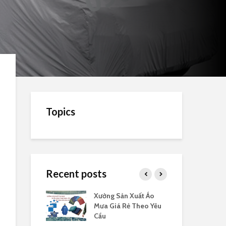
Topics
Recent posts
cánh dơi 140
Xưởng Sản Xuất Áo
In 
go rẻ
Mưa Giá Rẻ Theo Yêu
rẻ
Cầu