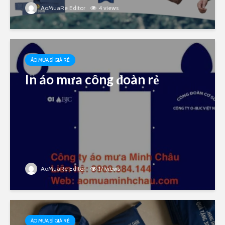
AoMuaRe Editor
4 views
ÁO MƯA SỈ GIÁ RẺ
In áo mưa công đoàn rẻ
AoMuaRe Editor
17 views
ÁO MƯA SỈ GIÁ RẺ