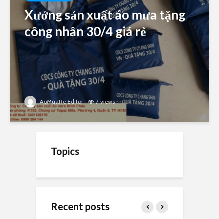
Xưởng sản xuất áo mưa tặng
công nhân 30/4 giá rẻ
AoMuaRe Editor
7 views
Topics
Recent posts