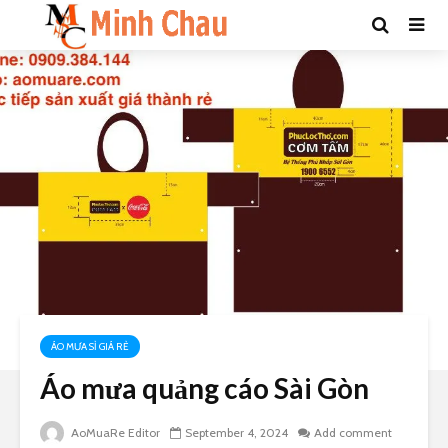
ÁO MƯA SỈ GIÁ RẺ
Áo mưa quảng cáo Sài Gòn
AoMuaRe Editor
September 4, 2024
Add comment