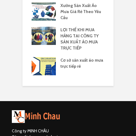
a cánh dơi 140
Xưởng Sản Xuất Áo
I
logo rẻ
Mưa Giá Rẻ Theo Yêu
r
Cầu
áo mưa yêu cầu
LỢI THẾ KHI MUA
X
HÀNG TẠI CÔNG TY
m
SẢN XUẤT ÁO MƯA
3
TRỰC TIẾP
a nhựa Rạng
Á
in logo
Cơ sở sản xuất áo mưa
đ
trực tiếp rẻ
Công ty MINH CHÂU