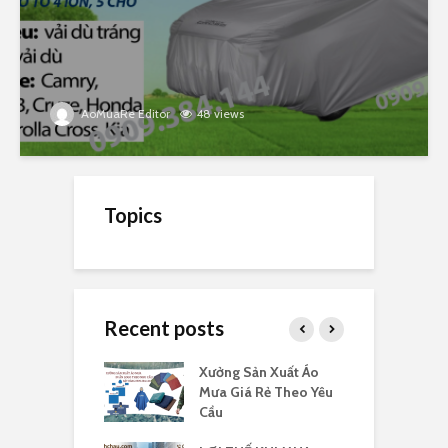
AoMuaRe Editor
48 views
Topics
Recent posts
a cánh dơi 140
Xưởng Sản Xuất Áo
I
logo rẻ
Mưa Giá Rẻ Theo Yêu
r
Cầu