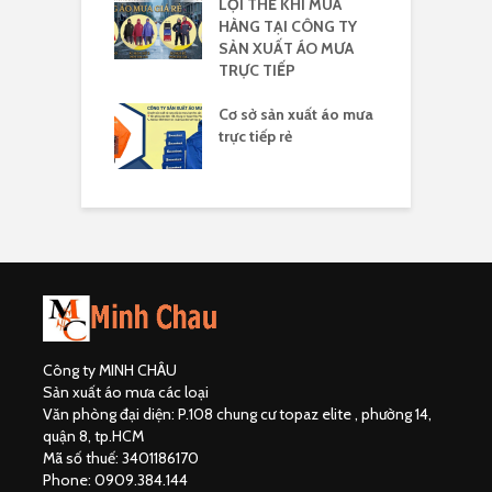
áo mưa yêu cầu
LỢI THẾ KHI MUA
X
HÀNG TẠI CÔNG TY
m
SẢN XUẤT ÁO MƯA
3
TRỰC TIẾP
a nhựa Rạng
Á
in logo
Cơ sở sản xuất áo mưa
đ
trực tiếp rẻ
Công ty MINH CHÂU
Sản xuất áo mưa các loại
Văn phòng đại diện: P.108 chung cư topaz elite , phường 14,
quận 8, tp.HCM
Mã số thuế: 3401186170
Phone: 0909.384.144