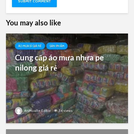
You may also like
ÁO MƯA SỈ GIÁ RẺ
SẢN PHẨM
Cung cấp áo mưa nhựa pe
nilong giá rẻ
AoMuaRe Editor
34 views